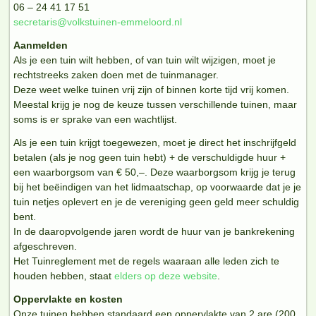
06 – 24 41 17 51
secretaris@volkstuinen-emmeloord.nl
Aanmelden
Als je een tuin wilt hebben, of van tuin wilt wijzigen, moet je
rechtstreeks zaken doen met de tuinmanager.
Deze weet welke tuinen vrij zijn of binnen korte tijd vrij komen.
Meestal krijg je nog de keuze tussen verschillende tuinen, maar
soms is er sprake van een wachtlijst.
Als je een tuin krijgt toegewezen, moet je direct het inschrijfgeld
betalen (als je nog geen tuin hebt) + de verschuldigde huur +
een waarborgsom van € 50,–. Deze waarborgsom krijg je terug
bij het beëindigen van het lidmaatschap, op voorwaarde dat je je
tuin netjes oplevert en je de vereniging geen geld meer schuldig
bent.
In de daaropvolgende jaren wordt de huur van je bankrekening
afgeschreven.
Het Tuinreglement met de regels waaraan alle leden zich te
houden hebben, staat
elders op deze website
.
Oppervlakte en kosten
Onze tuinen hebben standaard een oppervlakte van 2 are (200